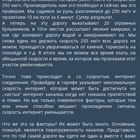
250 км/ч. Производитель нам это пообещал и сейчас мы это
проверим. Мы садимся за руль, разгоняемся до 250 км/ч и
пролетаем 10 км пути за 6 минут. Супер результат.
А теперь на эту дорогу выкатывают 20 огромных
булыжников, в 10ти местах рассыпают мелкие камушки, а
кое где заливают дорогу водой и замораживают ее. Мы
снова едем, но держать скорость 250 км/ч всю дорогу не
можем, приходится уворачиваться от камней, тормозить на
гололеде и т.д. В итоге мы не можем все время ехать на
обещанной скорости и время, за которое мы проезжаем этот
участок увеличивается.
Точно тоже происходит и со скоростью интернет
соединения. Провайдер в тарифе указывает максимальную
скорость интернет, которая может быть достигнута на
„чистых“ интернет каналах, когда нет никаких препятствий
и помех. Но как только появляются факторы, которые тем
или иным способом мешают прохождению сигнала,
скорость интернет уменьшается.
Что же это за факторы? Их может быть много. Основным,
пожалуй, является перегруженность каналов. Представьте,
что по той самой дороге вы едете не один а вместе с вами