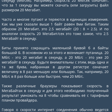
секунду (Мб/сек). Например, скорость 20 Мб/сек означает,
что за 1 секунду вы можете скачать (или загрузить) файл
размером 20 МегаБит.
Часто и многие путают и теряются в единицах измерения.
Как мы уже сказали выше 1 байт равен 8ми битам. Таким
образом 20 МегаБит, это 2.5 мегабайт (20 : 8 = 2.5). И по
аналогии скорость 20 МегаБит/сек это тоже самое, что 2.5
МегаБайт в секунду.
Биты принято сокращать маленькой буквой б а байты
большой Б. В основном из за этого и возникает путаница. 20
Мб/с - это 20 мегабит в секунду, а 20 МБ/с - это уже 20
мегабайт в секунду. Будьте внимательны с этим, ведь одна и
та же буква, набранная в другом регистре означает
величину в 8 раз меньшую или большую. Так, например, 20
МБ/с в 8 раз больше или быстрее, чем 20 Мб/с.
Также различные браузеры показывают скорость в
МегаБайтах в секунду и для этого необходимо полученный
результат умножать на 8 чтобы сравнивать её с тарифным
планом провайдера.
Говоря о скорости интернет соединения обычно ведется