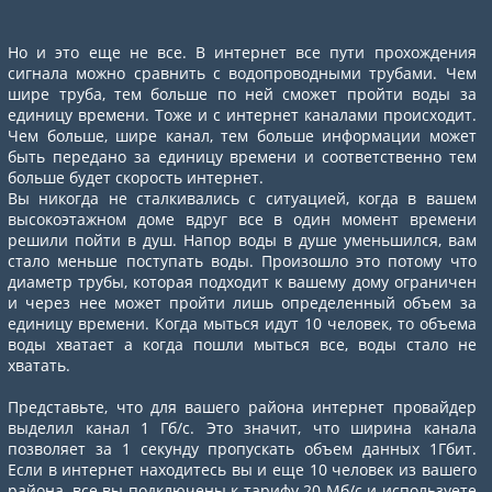
Но и это еще не все. В интернет все пути прохождения
сигнала можно сравнить с водопроводными трубами. Чем
шире труба, тем больше по ней сможет пройти воды за
единицу времени. Тоже и с интернет каналами происходит.
Чем больше, шире канал, тем больше информации может
быть передано за единицу времени и соответственно тем
больше будет скорость интернет.
Вы никогда не сталкивались с ситуацией, когда в вашем
высокоэтажном доме вдруг все в один момент времени
решили пойти в душ. Напор воды в душе уменьшился, вам
стало меньше поступать воды. Произошло это потому что
диаметр трубы, которая подходит к вашему дому ограничен
и через нее может пройти лишь определенный объем за
единицу времени. Когда мыться идут 10 человек, то объема
воды хватает а когда пошли мыться все, воды стало не
хватать.
Представьте, что для вашего района интернет провайдер
выделил канал 1 Гб/с. Это значит, что ширина канала
позволяет за 1 секунду пропускать объем данных 1Гбит.
Если в интернет находитесь вы и еще 10 человек из вашего
района, все вы подключены к тарифу 20 Мб/с и используете