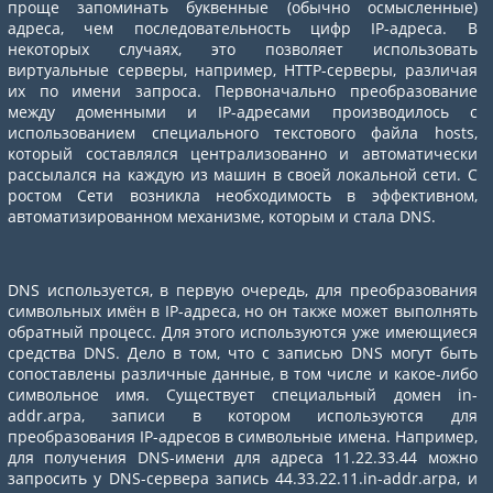
проще запоминать буквенные (обычно осмысленные)
адреса, чем последовательность цифр IP-адреса. В
некоторых случаях, это позволяет использовать
виртуальные серверы, например, HTTP-серверы, различая
их по имени запроса. Первоначально преобразование
между доменными и IP-адресами производилось с
использованием специального текстового файла hosts,
который составлялся централизованно и автоматически
рассылался на каждую из машин в своей локальной сети. С
ростом Сети возникла необходимость в эффективном,
автоматизированном механизме, которым и стала DNS.
DNS используется, в первую очередь, для преобразования
символьных имён в IP-адреса, но он также может выполнять
обратный процесс. Для этого используются уже имеющиеся
средства DNS. Дело в том, что с записью DNS могут быть
сопоставлены различные данные, в том числе и какое-либо
символьное имя. Существует специальный домен in-
addr.arpa, записи в котором используются для
преобразования IP-адресов в символьные имена. Например,
для получения DNS-имени для адреса 11.22.33.44 можно
запросить у DNS-сервера запись 44.33.22.11.in-addr.arpa, и